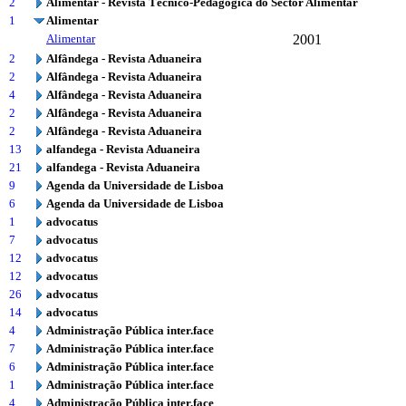
2
Alimentar - Revista Técnico-Pedagógica do Sector Alimentar
1
Alimentar
Alimentar
2001
2
Alfândega - Revista Aduaneira
2
Alfândega - Revista Aduaneira
4
Alfândega - Revista Aduaneira
2
Alfândega - Revista Aduaneira
2
Alfândega - Revista Aduaneira
13
alfandega - Revista Aduaneira
21
alfandega - Revista Aduaneira
9
Agenda da Universidade de Lisboa
6
Agenda da Universidade de Lisboa
1
advocatus
7
advocatus
12
advocatus
12
advocatus
26
advocatus
14
advocatus
4
Administração Pública inter.face
7
Administração Pública inter.face
6
Administração Pública inter.face
1
Administração Pública inter.face
4
Administração Pública inter.face