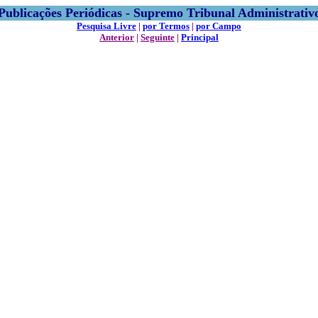
Publicações Periódicas - Supremo Tribunal Administrativ
Pesquisa Livre
|
por Termos
|
por Campo
Anterior
|
Seguinte
|
Principal