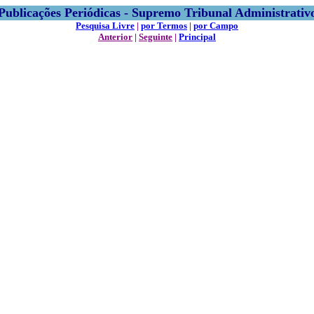
Publicações Periódicas - Supremo Tribunal Administrativ
Pesquisa Livre
|
por Termos
|
por Campo
Anterior
|
Seguinte
|
Principal