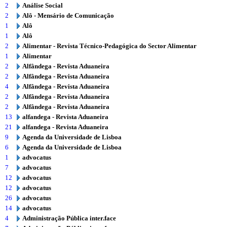
2
Análise Social
2
Alô - Mensário de Comunicação
1
Alô
1
Alô
2
Alimentar - Revista Técnico-Pedagógica do Sector Alimentar
1
Alimentar
2
Alfândega - Revista Aduaneira
2
Alfândega - Revista Aduaneira
4
Alfândega - Revista Aduaneira
2
Alfândega - Revista Aduaneira
2
Alfândega - Revista Aduaneira
13
alfandega - Revista Aduaneira
21
alfandega - Revista Aduaneira
9
Agenda da Universidade de Lisboa
6
Agenda da Universidade de Lisboa
1
advocatus
7
advocatus
12
advocatus
12
advocatus
26
advocatus
14
advocatus
4
Administração Pública inter.face