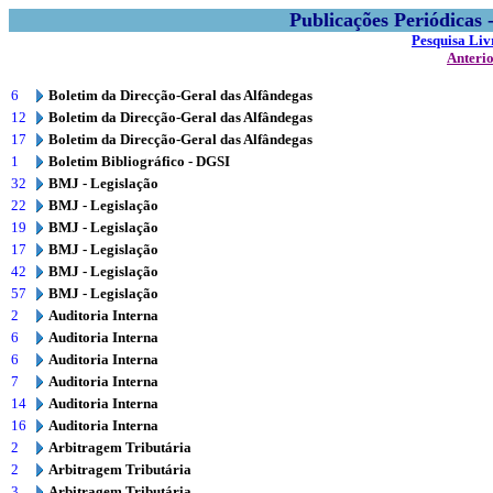
Publicações Periódicas
Pesquisa Liv
Anteri
6
Boletim da Direcção-Geral das Alfândegas
12
Boletim da Direcção-Geral das Alfândegas
17
Boletim da Direcção-Geral das Alfândegas
1
Boletim Bibliográfico - DGSI
32
BMJ - Legislação
22
BMJ - Legislação
19
BMJ - Legislação
17
BMJ - Legislação
42
BMJ - Legislação
57
BMJ - Legislação
2
Auditoria Interna
6
Auditoria Interna
6
Auditoria Interna
7
Auditoria Interna
14
Auditoria Interna
16
Auditoria Interna
2
Arbitragem Tributária
2
Arbitragem Tributária
3
Arbitragem Tributária