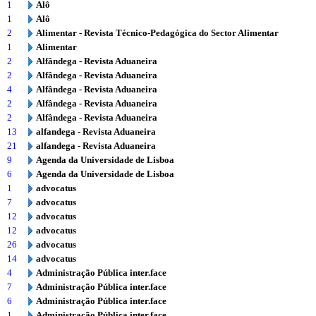
1
Alô
1
Alô
2
Alimentar - Revista Técnico-Pedagógica do Sector Alimentar
1
Alimentar
2
Alfândega - Revista Aduaneira
2
Alfândega - Revista Aduaneira
4
Alfândega - Revista Aduaneira
2
Alfândega - Revista Aduaneira
2
Alfândega - Revista Aduaneira
13
alfandega - Revista Aduaneira
21
alfandega - Revista Aduaneira
9
Agenda da Universidade de Lisboa
6
Agenda da Universidade de Lisboa
1
advocatus
7
advocatus
12
advocatus
12
advocatus
26
advocatus
14
advocatus
4
Administração Pública inter.face
7
Administração Pública inter.face
6
Administração Pública inter.face
1
Administração Pública inter.face