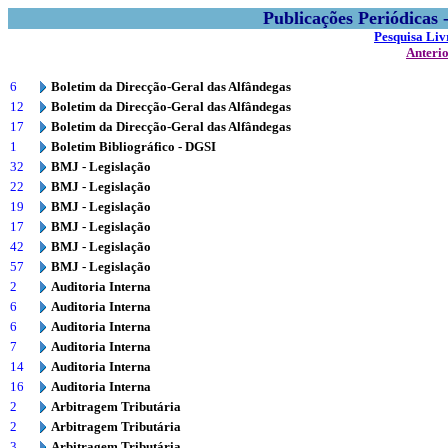
Publicações Periódicas
Pesquisa Liv
Anteri
6
Boletim da Direcção-Geral das Alfândegas
12
Boletim da Direcção-Geral das Alfândegas
17
Boletim da Direcção-Geral das Alfândegas
1
Boletim Bibliográfico - DGSI
32
BMJ - Legislação
22
BMJ - Legislação
19
BMJ - Legislação
17
BMJ - Legislação
42
BMJ - Legislação
57
BMJ - Legislação
2
Auditoria Interna
6
Auditoria Interna
6
Auditoria Interna
7
Auditoria Interna
14
Auditoria Interna
16
Auditoria Interna
2
Arbitragem Tributária
2
Arbitragem Tributária
3
Arbitragem Tributária