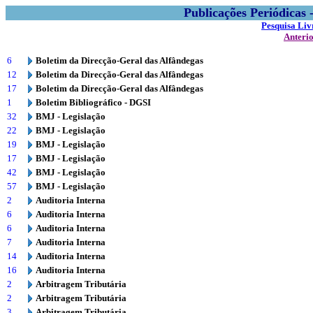
Publicações Periódicas
Pesquisa Liv
Anteri
6
Boletim da Direcção-Geral das Alfândegas
12
Boletim da Direcção-Geral das Alfândegas
17
Boletim da Direcção-Geral das Alfândegas
1
Boletim Bibliográfico - DGSI
32
BMJ - Legislação
22
BMJ - Legislação
19
BMJ - Legislação
17
BMJ - Legislação
42
BMJ - Legislação
57
BMJ - Legislação
2
Auditoria Interna
6
Auditoria Interna
6
Auditoria Interna
7
Auditoria Interna
14
Auditoria Interna
16
Auditoria Interna
2
Arbitragem Tributária
2
Arbitragem Tributária
3
Arbitragem Tributária