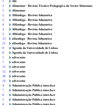
1
Alô
2
Alimentar - Revista Técnico-Pedagógica do Sector Alimentar
1
Alimentar
2
Alfândega - Revista Aduaneira
2
Alfândega - Revista Aduaneira
4
Alfândega - Revista Aduaneira
2
Alfândega - Revista Aduaneira
2
Alfândega - Revista Aduaneira
13
alfandega - Revista Aduaneira
21
alfandega - Revista Aduaneira
9
Agenda da Universidade de Lisboa
6
Agenda da Universidade de Lisboa
1
advocatus
7
advocatus
12
advocatus
12
advocatus
26
advocatus
14
advocatus
4
Administração Pública inter.face
7
Administração Pública inter.face
6
Administração Pública inter.face
1
Administração Pública inter.face
4
Administração Pública inter.face