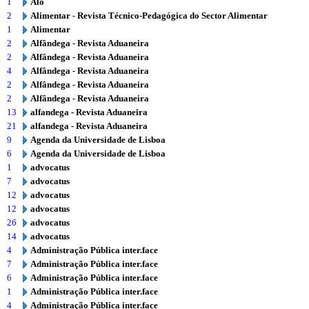
1
Alô
2
Alimentar - Revista Técnico-Pedagógica do Sector Alimentar
1
Alimentar
2
Alfândega - Revista Aduaneira
2
Alfândega - Revista Aduaneira
4
Alfândega - Revista Aduaneira
2
Alfândega - Revista Aduaneira
2
Alfândega - Revista Aduaneira
13
alfandega - Revista Aduaneira
21
alfandega - Revista Aduaneira
9
Agenda da Universidade de Lisboa
6
Agenda da Universidade de Lisboa
1
advocatus
7
advocatus
12
advocatus
12
advocatus
26
advocatus
14
advocatus
4
Administração Pública inter.face
7
Administração Pública inter.face
6
Administração Pública inter.face
1
Administração Pública inter.face
4
Administração Pública inter.face