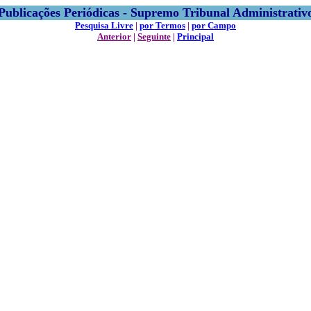
Publicações Periódicas - Supremo Tribunal Administrativ
Pesquisa Livre
|
por Termos
|
por Campo
Anterior
|
Seguinte
|
Principal