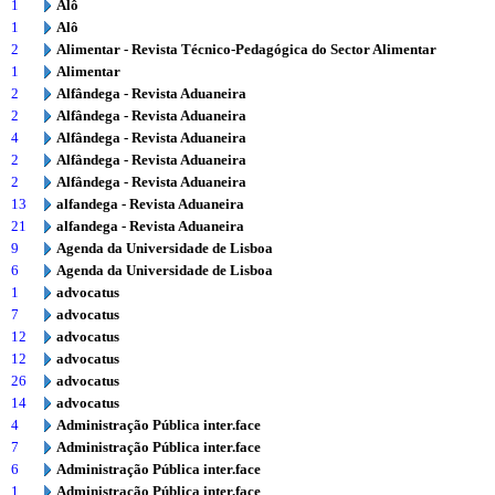
1
Alô
1
Alô
2
Alimentar - Revista Técnico-Pedagógica do Sector Alimentar
1
Alimentar
2
Alfândega - Revista Aduaneira
2
Alfândega - Revista Aduaneira
4
Alfândega - Revista Aduaneira
2
Alfândega - Revista Aduaneira
2
Alfândega - Revista Aduaneira
13
alfandega - Revista Aduaneira
21
alfandega - Revista Aduaneira
9
Agenda da Universidade de Lisboa
6
Agenda da Universidade de Lisboa
1
advocatus
7
advocatus
12
advocatus
12
advocatus
26
advocatus
14
advocatus
4
Administração Pública inter.face
7
Administração Pública inter.face
6
Administração Pública inter.face
1
Administração Pública inter.face