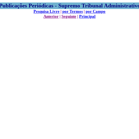
Publicações Periódicas - Supremo Tribunal Administrativ
Pesquisa Livre
|
por Termos
|
por Campo
Anterior
|
Seguinte
|
Principal