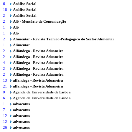
6
Análise Social
18
Análise Social
2
Análise Social
2
Alô - Mensário de Comunicação
1
Alô
1
Alô
2
Alimentar - Revista Técnico-Pedagógica do Sector Alimentar
1
Alimentar
2
Alfândega - Revista Aduaneira
2
Alfândega - Revista Aduaneira
4
Alfândega - Revista Aduaneira
2
Alfândega - Revista Aduaneira
2
Alfândega - Revista Aduaneira
13
alfandega - Revista Aduaneira
21
alfandega - Revista Aduaneira
9
Agenda da Universidade de Lisboa
6
Agenda da Universidade de Lisboa
1
advocatus
7
advocatus
12
advocatus
12
advocatus
26
advocatus