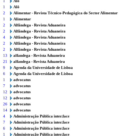
1
Alô
1
Alô
2
Alimentar - Revista Técnico-Pedagógica do Sector Alimentar
1
Alimentar
2
Alfândega - Revista Aduaneira
2
Alfândega - Revista Aduaneira
4
Alfândega - Revista Aduaneira
2
Alfândega - Revista Aduaneira
2
Alfândega - Revista Aduaneira
13
alfandega - Revista Aduaneira
21
alfandega - Revista Aduaneira
9
Agenda da Universidade de Lisboa
6
Agenda da Universidade de Lisboa
1
advocatus
7
advocatus
12
advocatus
12
advocatus
26
advocatus
14
advocatus
4
Administração Pública inter.face
7
Administração Pública inter.face
6
Administração Pública inter.face
1
Administração Pública inter.face