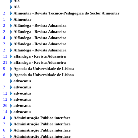
1
Alô
1
Alô
2
Alimentar - Revista Técnico-Pedagógica do Sector Alimentar
1
Alimentar
2
Alfândega - Revista Aduaneira
2
Alfândega - Revista Aduaneira
4
Alfândega - Revista Aduaneira
2
Alfândega - Revista Aduaneira
2
Alfândega - Revista Aduaneira
13
alfandega - Revista Aduaneira
21
alfandega - Revista Aduaneira
9
Agenda da Universidade de Lisboa
6
Agenda da Universidade de Lisboa
1
advocatus
7
advocatus
12
advocatus
12
advocatus
26
advocatus
14
advocatus
4
Administração Pública inter.face
7
Administração Pública inter.face
6
Administração Pública inter.face
1
Administração Pública inter.face