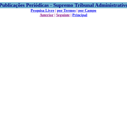
Publicações Periódicas - Supremo Tribunal Administrativ
Pesquisa Livre
|
por Termos
|
por Campo
Anterior
|
Seguinte
|
Principal