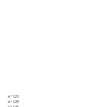
n.º 123
n.º 129
n.º 145