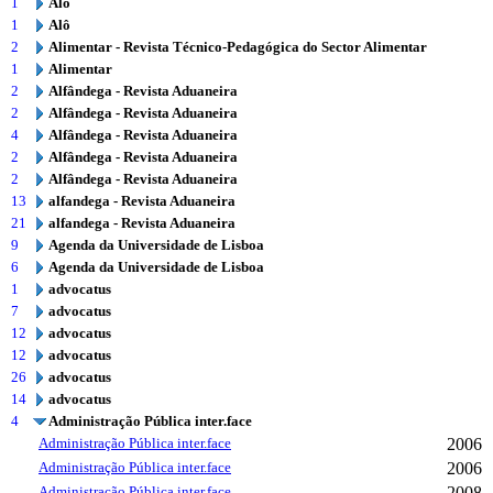
1
Alô
1
Alô
2
Alimentar - Revista Técnico-Pedagógica do Sector Alimentar
1
Alimentar
2
Alfândega - Revista Aduaneira
2
Alfândega - Revista Aduaneira
4
Alfândega - Revista Aduaneira
2
Alfândega - Revista Aduaneira
2
Alfândega - Revista Aduaneira
13
alfandega - Revista Aduaneira
21
alfandega - Revista Aduaneira
9
Agenda da Universidade de Lisboa
6
Agenda da Universidade de Lisboa
1
advocatus
7
advocatus
12
advocatus
12
advocatus
26
advocatus
14
advocatus
4
Administração Pública inter.face
Administração Pública inter.face
2006
Administração Pública inter.face
2006
Administração Pública inter.face
2008