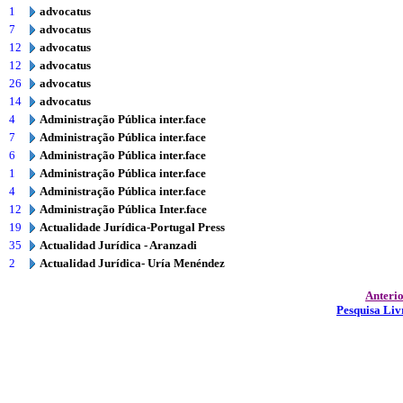
1
advocatus
7
advocatus
12
advocatus
12
advocatus
26
advocatus
14
advocatus
4
Administração Pública inter.face
7
Administração Pública inter.face
6
Administração Pública inter.face
1
Administração Pública inter.face
4
Administração Pública inter.face
12
Administração Pública Inter.face
19
Actualidade Jurídica-Portugal Press
35
Actualidad Jurídica - Aranzadi
2
Actualidad Jurídica- Uría Menéndez
Anteri
Pesquisa Liv