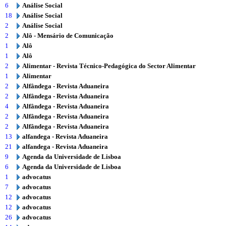
6
Análise Social
18
Análise Social
2
Análise Social
2
Alô - Mensário de Comunicação
1
Alô
1
Alô
2
Alimentar - Revista Técnico-Pedagógica do Sector Alimentar
1
Alimentar
2
Alfândega - Revista Aduaneira
2
Alfândega - Revista Aduaneira
4
Alfândega - Revista Aduaneira
2
Alfândega - Revista Aduaneira
2
Alfândega - Revista Aduaneira
13
alfandega - Revista Aduaneira
21
alfandega - Revista Aduaneira
9
Agenda da Universidade de Lisboa
6
Agenda da Universidade de Lisboa
1
advocatus
7
advocatus
12
advocatus
12
advocatus
26
advocatus