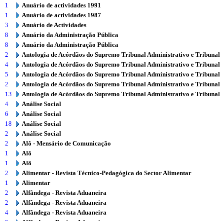
1
Anuário de actividades 1991
1
Anuário de actividades 1987
3
Anuário de Actividades
8
Anuário da Administração Pública
8
Anuário da Administração Pública
2
Antologia de Acórdãos do Supremo Tribunal Administrativo e Tribunal
4
Antologia de Acórdãos do Supremo Tribunal Administrativo e Tribunal
5
Antologia de Acórdãos do Supremo Tribunal Administrativo e Tribunal
2
Antologia de Acórdãos do Supremo Tribunal Administrativo e Tribunal
13
Antologia de Acórdãos do Supremo Tribunal Administrativo e Tribunal
4
Análise Social
6
Análise Social
18
Análise Social
2
Análise Social
2
Alô - Mensário de Comunicação
1
Alô
1
Alô
2
Alimentar - Revista Técnico-Pedagógica do Sector Alimentar
1
Alimentar
2
Alfândega - Revista Aduaneira
2
Alfândega - Revista Aduaneira
4
Alfândega - Revista Aduaneira