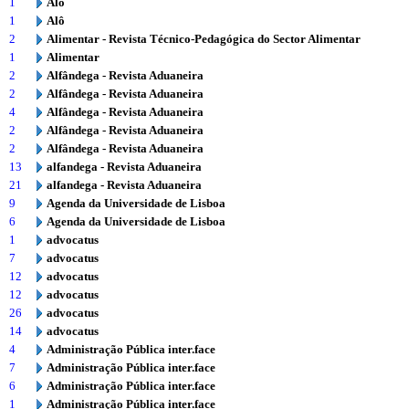
1
Alô
1
Alô
2
Alimentar - Revista Técnico-Pedagógica do Sector Alimentar
1
Alimentar
2
Alfândega - Revista Aduaneira
2
Alfândega - Revista Aduaneira
4
Alfândega - Revista Aduaneira
2
Alfândega - Revista Aduaneira
2
Alfândega - Revista Aduaneira
13
alfandega - Revista Aduaneira
21
alfandega - Revista Aduaneira
9
Agenda da Universidade de Lisboa
6
Agenda da Universidade de Lisboa
1
advocatus
7
advocatus
12
advocatus
12
advocatus
26
advocatus
14
advocatus
4
Administração Pública inter.face
7
Administração Pública inter.face
6
Administração Pública inter.face
1
Administração Pública inter.face