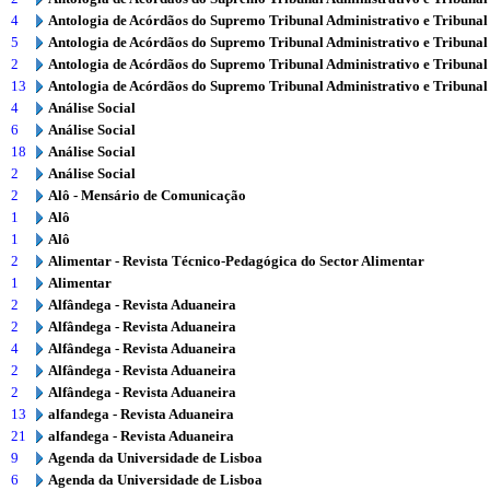
4
Antologia de Acórdãos do Supremo Tribunal Administrativo e Tribunal
5
Antologia de Acórdãos do Supremo Tribunal Administrativo e Tribunal
2
Antologia de Acórdãos do Supremo Tribunal Administrativo e Tribunal
13
Antologia de Acórdãos do Supremo Tribunal Administrativo e Tribunal
4
Análise Social
6
Análise Social
18
Análise Social
2
Análise Social
2
Alô - Mensário de Comunicação
1
Alô
1
Alô
2
Alimentar - Revista Técnico-Pedagógica do Sector Alimentar
1
Alimentar
2
Alfândega - Revista Aduaneira
2
Alfândega - Revista Aduaneira
4
Alfândega - Revista Aduaneira
2
Alfândega - Revista Aduaneira
2
Alfândega - Revista Aduaneira
13
alfandega - Revista Aduaneira
21
alfandega - Revista Aduaneira
9
Agenda da Universidade de Lisboa
6
Agenda da Universidade de Lisboa