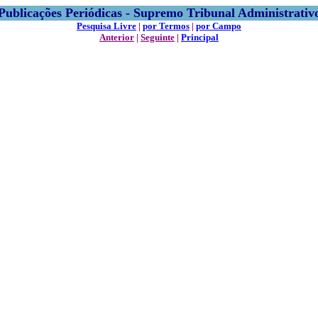
Publicações Periódicas - Supremo Tribunal Administrativ
Pesquisa Livre
|
por Termos
|
por Campo
Anterior
|
Seguinte
|
Principal