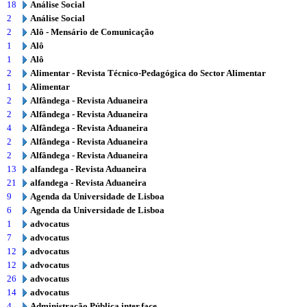
18
Análise Social
2
Análise Social
2
Alô - Mensário de Comunicação
1
Alô
1
Alô
2
Alimentar - Revista Técnico-Pedagógica do Sector Alimentar
1
Alimentar
2
Alfândega - Revista Aduaneira
2
Alfândega - Revista Aduaneira
4
Alfândega - Revista Aduaneira
2
Alfândega - Revista Aduaneira
2
Alfândega - Revista Aduaneira
13
alfandega - Revista Aduaneira
21
alfandega - Revista Aduaneira
9
Agenda da Universidade de Lisboa
6
Agenda da Universidade de Lisboa
1
advocatus
7
advocatus
12
advocatus
12
advocatus
26
advocatus
14
advocatus
4
Administração Pública inter.face