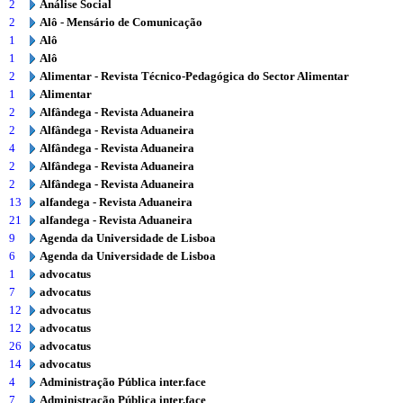
2
Análise Social
2
Alô - Mensário de Comunicação
1
Alô
1
Alô
2
Alimentar - Revista Técnico-Pedagógica do Sector Alimentar
1
Alimentar
2
Alfândega - Revista Aduaneira
2
Alfândega - Revista Aduaneira
4
Alfândega - Revista Aduaneira
2
Alfândega - Revista Aduaneira
2
Alfândega - Revista Aduaneira
13
alfandega - Revista Aduaneira
21
alfandega - Revista Aduaneira
9
Agenda da Universidade de Lisboa
6
Agenda da Universidade de Lisboa
1
advocatus
7
advocatus
12
advocatus
12
advocatus
26
advocatus
14
advocatus
4
Administração Pública inter.face
7
Administração Pública inter.face