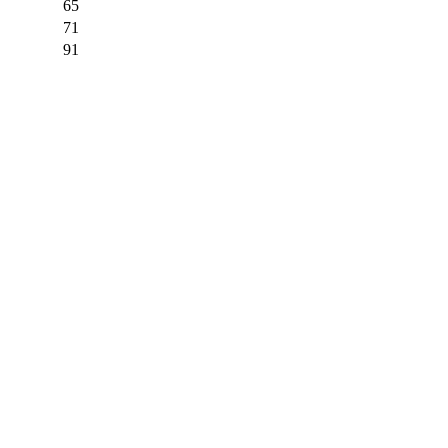
65
71
91