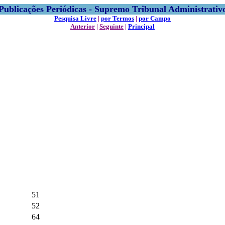
Publicações Periódicas - Supremo Tribunal Administrativ
Pesquisa Livre
|
por Termos
|
por Campo
Anterior
|
Seguinte
|
Principal
51
52
64