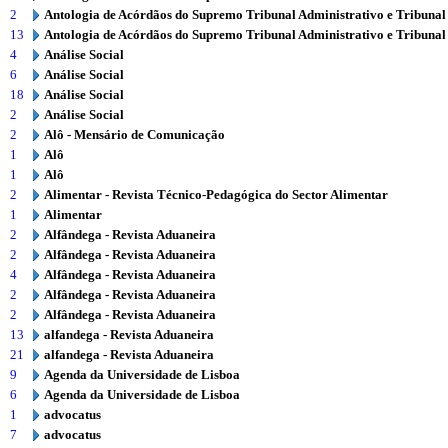
2
Antologia de Acórdãos do Supremo Tribunal Administrativo e Tribunal
13
Antologia de Acórdãos do Supremo Tribunal Administrativo e Tribunal
4
Análise Social
6
Análise Social
18
Análise Social
2
Análise Social
2
Alô - Mensário de Comunicação
1
Alô
1
Alô
2
Alimentar - Revista Técnico-Pedagógica do Sector Alimentar
1
Alimentar
2
Alfândega - Revista Aduaneira
2
Alfândega - Revista Aduaneira
4
Alfândega - Revista Aduaneira
2
Alfândega - Revista Aduaneira
2
Alfândega - Revista Aduaneira
13
alfandega - Revista Aduaneira
21
alfandega - Revista Aduaneira
9
Agenda da Universidade de Lisboa
6
Agenda da Universidade de Lisboa
1
advocatus
7
advocatus