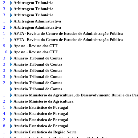
2
Arbitragem Tributária
3
Arbitragem Tributária
3
Arbitragem Tributária
1
Arbitragem Administrativa
2
Arbitragem Administrativa
1
APTA - Revista do Centro de Estudos de Administração Pública
1
APTA - Revista do Centro de Estudos de Administração Pública
9
Aposta - Revista dos CTT
10
Aposta - Revista dos CTT
3
Anuário Tribunal de Contas
3
Anuário Tribunal de Contas
3
Anuário Tribunal de Contas
3
Anuário Tribunal de Contas
2
Anuário Tribunal de Contas
1
Anuário Tribunal de Contas
1
Anuário Ministério da Agricultura, do Desenvolvimento Rural e das Pe
2
Anuário Ministério da Agricultura
1
Anuário Estatístico de Portugal
4
Anuário Estatístico de Portugal
2
Anuário Estatístico de Portugal
8
Anuário Estatístico de Portugal
1
Anuário Estatístico da Região Norte