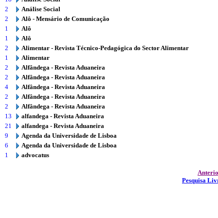
2
Análise Social
2
Alô - Mensário de Comunicação
1
Alô
1
Alô
2
Alimentar - Revista Técnico-Pedagógica do Sector Alimentar
1
Alimentar
2
Alfândega - Revista Aduaneira
2
Alfândega - Revista Aduaneira
4
Alfândega - Revista Aduaneira
2
Alfândega - Revista Aduaneira
2
Alfândega - Revista Aduaneira
13
alfandega - Revista Aduaneira
21
alfandega - Revista Aduaneira
9
Agenda da Universidade de Lisboa
6
Agenda da Universidade de Lisboa
1
advocatus
Anteri
Pesquisa Liv