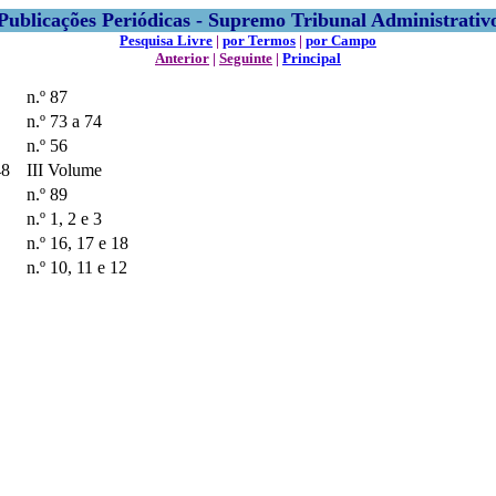
Publicações Periódicas - Supremo Tribunal Administrativ
Pesquisa Livre
|
por Termos
|
por Campo
Anterior
|
Seguinte
|
Principal
n.º 87
n.º 73 a 74
n.º 56
48
III Volume
n.º 89
n.º 1, 2 e 3
n.º 16, 17 e 18
n.º 10, 11 e 12