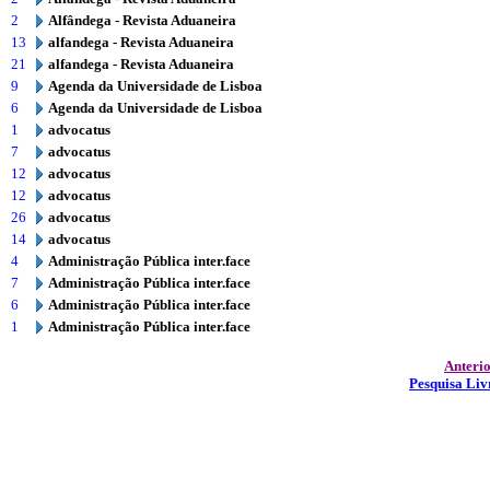
2
Alfândega - Revista Aduaneira
13
alfandega - Revista Aduaneira
21
alfandega - Revista Aduaneira
9
Agenda da Universidade de Lisboa
6
Agenda da Universidade de Lisboa
1
advocatus
7
advocatus
12
advocatus
12
advocatus
26
advocatus
14
advocatus
4
Administração Pública inter.face
7
Administração Pública inter.face
6
Administração Pública inter.face
1
Administração Pública inter.face
Anteri
Pesquisa Liv