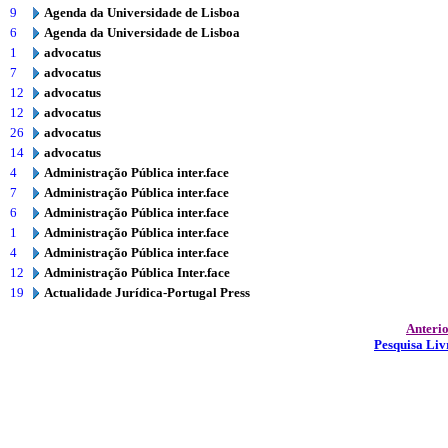
9
Agenda da Universidade de Lisboa
6
Agenda da Universidade de Lisboa
1
advocatus
7
advocatus
12
advocatus
12
advocatus
26
advocatus
14
advocatus
4
Administração Pública inter.face
7
Administração Pública inter.face
6
Administração Pública inter.face
1
Administração Pública inter.face
4
Administração Pública inter.face
12
Administração Pública Inter.face
19
Actualidade Jurídica-Portugal Press
Anteri
Pesquisa Liv