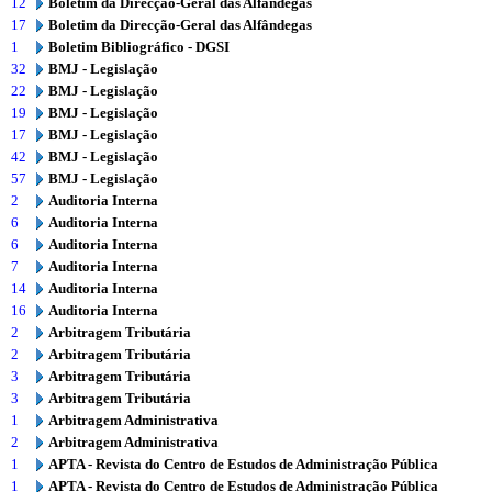
12
Boletim da Direcção-Geral das Alfândegas
17
Boletim da Direcção-Geral das Alfândegas
1
Boletim Bibliográfico - DGSI
32
BMJ - Legislação
22
BMJ - Legislação
19
BMJ - Legislação
17
BMJ - Legislação
42
BMJ - Legislação
57
BMJ - Legislação
2
Auditoria Interna
6
Auditoria Interna
6
Auditoria Interna
7
Auditoria Interna
14
Auditoria Interna
16
Auditoria Interna
2
Arbitragem Tributária
2
Arbitragem Tributária
3
Arbitragem Tributária
3
Arbitragem Tributária
1
Arbitragem Administrativa
2
Arbitragem Administrativa
1
APTA - Revista do Centro de Estudos de Administração Pública
1
APTA - Revista do Centro de Estudos de Administração Pública