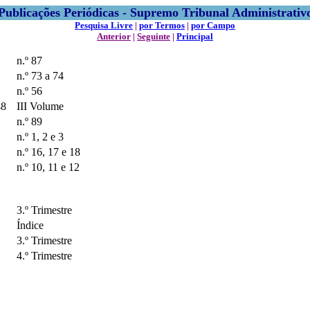
Publicações Periódicas - Supremo Tribunal Administrativ
Pesquisa Livre
|
por Termos
|
por Campo
Anterior
|
Seguinte
|
Principal
n.º 87
n.º 73 a 74
n.º 56
48
III Volume
n.º 89
n.º 1, 2 e 3
n.º 16, 17 e 18
n.º 10, 11 e 12
3.º Trimestre
Índice
3.º Trimestre
4.º Trimestre