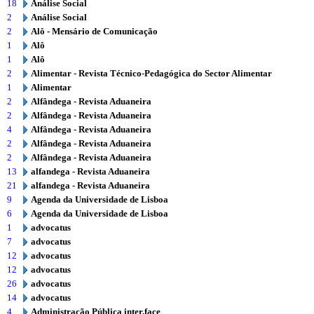
18
Análise Social
2
Análise Social
2
Alô - Mensário de Comunicação
1
Alô
1
Alô
2
Alimentar - Revista Técnico-Pedagógica do Sector Alimentar
1
Alimentar
2
Alfândega - Revista Aduaneira
2
Alfândega - Revista Aduaneira
4
Alfândega - Revista Aduaneira
2
Alfândega - Revista Aduaneira
2
Alfândega - Revista Aduaneira
13
alfandega - Revista Aduaneira
21
alfandega - Revista Aduaneira
9
Agenda da Universidade de Lisboa
6
Agenda da Universidade de Lisboa
1
advocatus
7
advocatus
12
advocatus
12
advocatus
26
advocatus
14
advocatus
4
Administração Pública inter.face