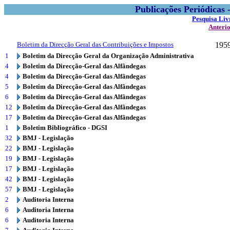
Publicações Periódicas
Pesquisa Liv
Anteri
Boletim da Direcção Geral das Contribuições e Impostos
195
1
Boletim da Direcção Geral da Organização Administrativa
4
Boletim da Direcção-Geral das Alfândegas
4
Boletim da Direcção-Geral das Alfândegas
5
Boletim da Direcção-Geral das Alfândegas
6
Boletim da Direcção-Geral das Alfândegas
12
Boletim da Direcção-Geral das Alfândegas
17
Boletim da Direcção-Geral das Alfândegas
1
Boletim Bibliográfico - DGSI
32
BMJ - Legislação
22
BMJ - Legislação
19
BMJ - Legislação
17
BMJ - Legislação
42
BMJ - Legislação
57
BMJ - Legislação
2
Auditoria Interna
6
Auditoria Interna
6
Auditoria Interna