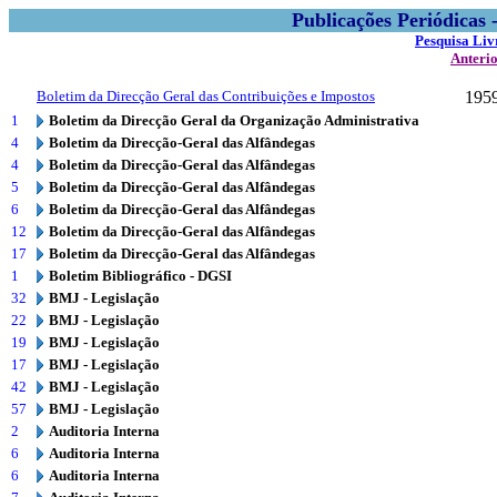
Publicações Periódicas
Pesquisa Liv
Anteri
Boletim da Direcção Geral das Contribuições e Impostos
195
1
Boletim da Direcção Geral da Organização Administrativa
4
Boletim da Direcção-Geral das Alfândegas
4
Boletim da Direcção-Geral das Alfândegas
5
Boletim da Direcção-Geral das Alfândegas
6
Boletim da Direcção-Geral das Alfândegas
12
Boletim da Direcção-Geral das Alfândegas
17
Boletim da Direcção-Geral das Alfândegas
1
Boletim Bibliográfico - DGSI
32
BMJ - Legislação
22
BMJ - Legislação
19
BMJ - Legislação
17
BMJ - Legislação
42
BMJ - Legislação
57
BMJ - Legislação
2
Auditoria Interna
6
Auditoria Interna
6
Auditoria Interna