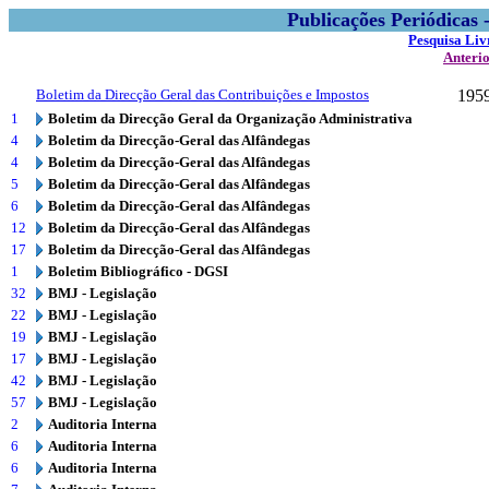
Publicações Periódicas
Pesquisa Liv
Anteri
Boletim da Direcção Geral das Contribuições e Impostos
195
1
Boletim da Direcção Geral da Organização Administrativa
4
Boletim da Direcção-Geral das Alfândegas
4
Boletim da Direcção-Geral das Alfândegas
5
Boletim da Direcção-Geral das Alfândegas
6
Boletim da Direcção-Geral das Alfândegas
12
Boletim da Direcção-Geral das Alfândegas
17
Boletim da Direcção-Geral das Alfândegas
1
Boletim Bibliográfico - DGSI
32
BMJ - Legislação
22
BMJ - Legislação
19
BMJ - Legislação
17
BMJ - Legislação
42
BMJ - Legislação
57
BMJ - Legislação
2
Auditoria Interna
6
Auditoria Interna
6
Auditoria Interna