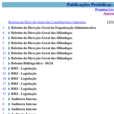
Publicações Periódicas
Pesquisa Liv
Anteri
Boletim da Direcção Geral das Contribuições e Impostos
195
1
Boletim da Direcção Geral da Organização Administrativa
4
Boletim da Direcção-Geral das Alfândegas
4
Boletim da Direcção-Geral das Alfândegas
5
Boletim da Direcção-Geral das Alfândegas
6
Boletim da Direcção-Geral das Alfândegas
12
Boletim da Direcção-Geral das Alfândegas
17
Boletim da Direcção-Geral das Alfândegas
1
Boletim Bibliográfico - DGSI
32
BMJ - Legislação
22
BMJ - Legislação
19
BMJ - Legislação
17
BMJ - Legislação
42
BMJ - Legislação
57
BMJ - Legislação
2
Auditoria Interna
6
Auditoria Interna
6
Auditoria Interna