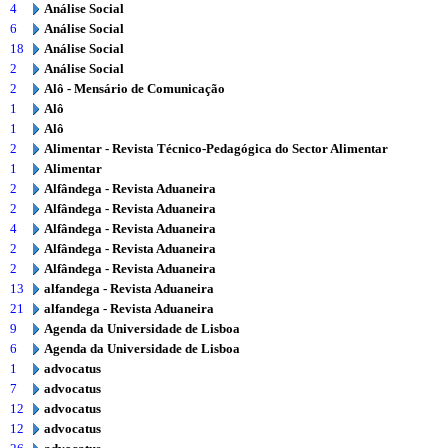
4
Análise Social
6
Análise Social
18
Análise Social
2
Análise Social
2
Alô - Mensário de Comunicação
1
Alô
1
Alô
2
Alimentar - Revista Técnico-Pedagógica do Sector Alimentar
1
Alimentar
2
Alfândega - Revista Aduaneira
2
Alfândega - Revista Aduaneira
4
Alfândega - Revista Aduaneira
2
Alfândega - Revista Aduaneira
2
Alfândega - Revista Aduaneira
13
alfandega - Revista Aduaneira
21
alfandega - Revista Aduaneira
9
Agenda da Universidade de Lisboa
6
Agenda da Universidade de Lisboa
1
advocatus
7
advocatus
12
advocatus
12
advocatus