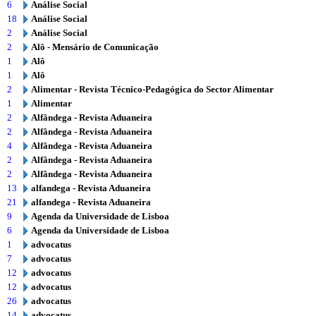
6
Análise Social
18
Análise Social
2
Análise Social
2
Alô - Mensário de Comunicação
1
Alô
1
Alô
2
Alimentar - Revista Técnico-Pedagógica do Sector Alimentar
1
Alimentar
2
Alfândega - Revista Aduaneira
2
Alfândega - Revista Aduaneira
4
Alfândega - Revista Aduaneira
2
Alfândega - Revista Aduaneira
2
Alfândega - Revista Aduaneira
13
alfandega - Revista Aduaneira
21
alfandega - Revista Aduaneira
9
Agenda da Universidade de Lisboa
6
Agenda da Universidade de Lisboa
1
advocatus
7
advocatus
12
advocatus
12
advocatus
26
advocatus
14
advocatus