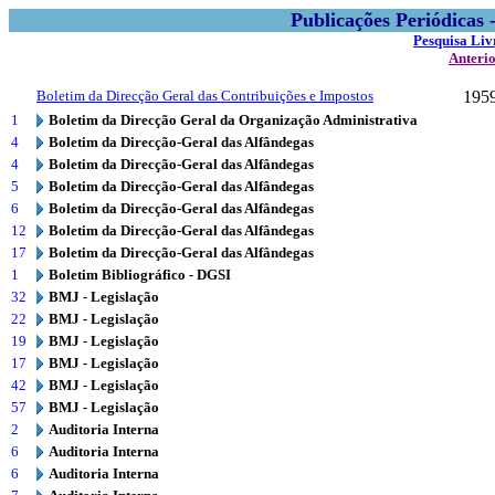
Publicações Periódicas
Pesquisa Liv
Anteri
Boletim da Direcção Geral das Contribuições e Impostos
195
1
Boletim da Direcção Geral da Organização Administrativa
4
Boletim da Direcção-Geral das Alfândegas
4
Boletim da Direcção-Geral das Alfândegas
5
Boletim da Direcção-Geral das Alfândegas
6
Boletim da Direcção-Geral das Alfândegas
12
Boletim da Direcção-Geral das Alfândegas
17
Boletim da Direcção-Geral das Alfândegas
1
Boletim Bibliográfico - DGSI
32
BMJ - Legislação
22
BMJ - Legislação
19
BMJ - Legislação
17
BMJ - Legislação
42
BMJ - Legislação
57
BMJ - Legislação
2
Auditoria Interna
6
Auditoria Interna
6
Auditoria Interna