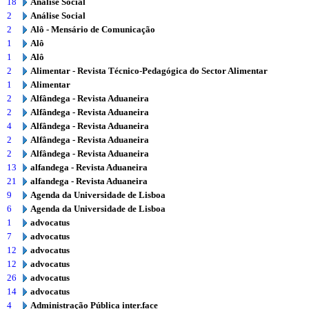
18
Análise Social
2
Análise Social
2
Alô - Mensário de Comunicação
1
Alô
1
Alô
2
Alimentar - Revista Técnico-Pedagógica do Sector Alimentar
1
Alimentar
2
Alfândega - Revista Aduaneira
2
Alfândega - Revista Aduaneira
4
Alfândega - Revista Aduaneira
2
Alfândega - Revista Aduaneira
2
Alfândega - Revista Aduaneira
13
alfandega - Revista Aduaneira
21
alfandega - Revista Aduaneira
9
Agenda da Universidade de Lisboa
6
Agenda da Universidade de Lisboa
1
advocatus
7
advocatus
12
advocatus
12
advocatus
26
advocatus
14
advocatus
4
Administração Pública inter.face