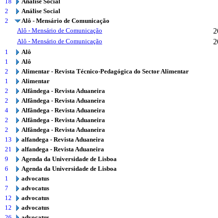
18
Análise Social
2
Análise Social
2
Alô - Mensário de Comunicação
Alô - Mensário de Comunicação
2
Alô - Mensário de Comunicação
2
1
Alô
1
Alô
2
Alimentar - Revista Técnico-Pedagógica do Sector Alimentar
1
Alimentar
2
Alfândega - Revista Aduaneira
2
Alfândega - Revista Aduaneira
4
Alfândega - Revista Aduaneira
2
Alfândega - Revista Aduaneira
2
Alfândega - Revista Aduaneira
13
alfandega - Revista Aduaneira
21
alfandega - Revista Aduaneira
9
Agenda da Universidade de Lisboa
6
Agenda da Universidade de Lisboa
1
advocatus
7
advocatus
12
advocatus
12
advocatus
26
advocatus