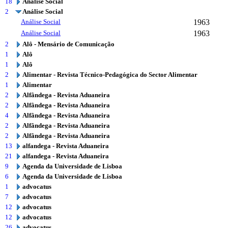
18
Análise Social
2
Análise Social
Análise Social
1963
Análise Social
1963
2
Alô - Mensário de Comunicação
1
Alô
1
Alô
2
Alimentar - Revista Técnico-Pedagógica do Sector Alimentar
1
Alimentar
2
Alfândega - Revista Aduaneira
2
Alfândega - Revista Aduaneira
4
Alfândega - Revista Aduaneira
2
Alfândega - Revista Aduaneira
2
Alfândega - Revista Aduaneira
13
alfandega - Revista Aduaneira
21
alfandega - Revista Aduaneira
9
Agenda da Universidade de Lisboa
6
Agenda da Universidade de Lisboa
1
advocatus
7
advocatus
12
advocatus
12
advocatus
26
advocatus