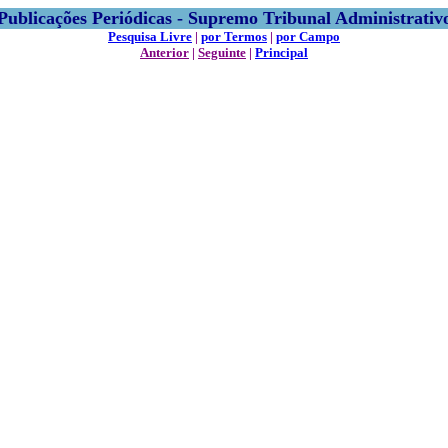
Publicações Periódicas - Supremo Tribunal Administrativ
Pesquisa Livre
|
por Termos
|
por Campo
Anterior
|
Seguinte
|
Principal