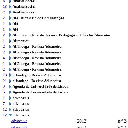
6
Análise Social
18
Análise Social
2
Análise Social
2
Alô - Mensário de Comunicação
1
Alô
1
Alô
2
Alimentar - Revista Técnico-Pedagógica do Sector Alimentar
1
Alimentar
2
Alfândega - Revista Aduaneira
2
Alfândega - Revista Aduaneira
4
Alfândega - Revista Aduaneira
2
Alfândega - Revista Aduaneira
2
Alfândega - Revista Aduaneira
13
alfandega - Revista Aduaneira
21
alfandega - Revista Aduaneira
9
Agenda da Universidade de Lisboa
6
Agenda da Universidade de Lisboa
1
advocatus
7
advocatus
12
advocatus
12
advocatus
advocatus
2012
n.º 2
advocatus
2012
n.º 2