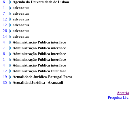
6
Agenda da Universidade de Lisboa
1
advocatus
7
advocatus
12
advocatus
12
advocatus
26
advocatus
14
advocatus
4
Administração Pública inter.face
7
Administração Pública inter.face
6
Administração Pública inter.face
1
Administração Pública inter.face
4
Administração Pública inter.face
12
Administração Pública Inter.face
19
Actualidade Jurídica-Portugal Press
35
Actualidad Jurídica - Aranzadi
Anteri
Pesquisa Liv