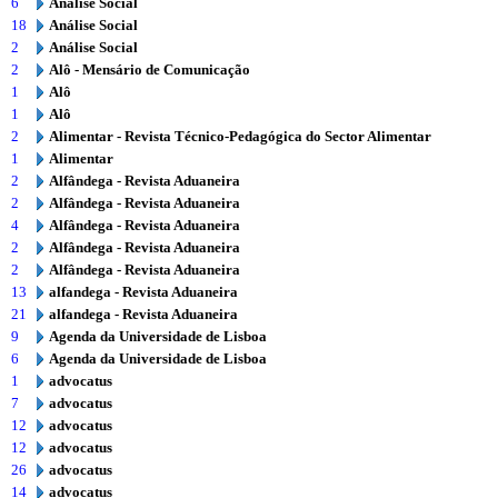
6
Análise Social
18
Análise Social
2
Análise Social
2
Alô - Mensário de Comunicação
1
Alô
1
Alô
2
Alimentar - Revista Técnico-Pedagógica do Sector Alimentar
1
Alimentar
2
Alfândega - Revista Aduaneira
2
Alfândega - Revista Aduaneira
4
Alfândega - Revista Aduaneira
2
Alfândega - Revista Aduaneira
2
Alfândega - Revista Aduaneira
13
alfandega - Revista Aduaneira
21
alfandega - Revista Aduaneira
9
Agenda da Universidade de Lisboa
6
Agenda da Universidade de Lisboa
1
advocatus
7
advocatus
12
advocatus
12
advocatus
26
advocatus
14
advocatus