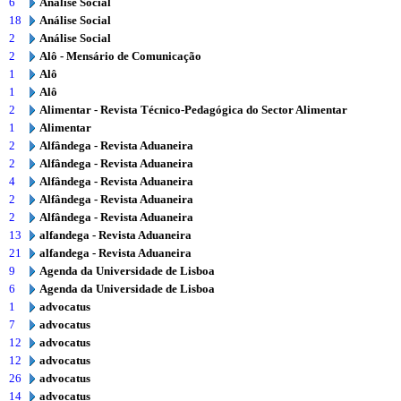
6
Análise Social
18
Análise Social
2
Análise Social
2
Alô - Mensário de Comunicação
1
Alô
1
Alô
2
Alimentar - Revista Técnico-Pedagógica do Sector Alimentar
1
Alimentar
2
Alfândega - Revista Aduaneira
2
Alfândega - Revista Aduaneira
4
Alfândega - Revista Aduaneira
2
Alfândega - Revista Aduaneira
2
Alfândega - Revista Aduaneira
13
alfandega - Revista Aduaneira
21
alfandega - Revista Aduaneira
9
Agenda da Universidade de Lisboa
6
Agenda da Universidade de Lisboa
1
advocatus
7
advocatus
12
advocatus
12
advocatus
26
advocatus
14
advocatus