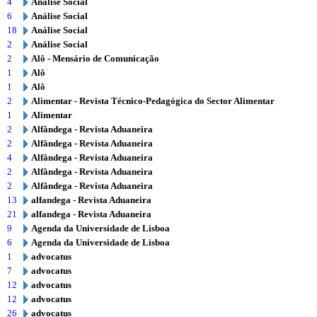
4
Análise Social
6
Análise Social
18
Análise Social
2
Análise Social
2
Alô - Mensário de Comunicação
1
Alô
1
Alô
2
Alimentar - Revista Técnico-Pedagógica do Sector Alimentar
1
Alimentar
2
Alfândega - Revista Aduaneira
2
Alfândega - Revista Aduaneira
4
Alfândega - Revista Aduaneira
2
Alfândega - Revista Aduaneira
2
Alfândega - Revista Aduaneira
13
alfandega - Revista Aduaneira
21
alfandega - Revista Aduaneira
9
Agenda da Universidade de Lisboa
6
Agenda da Universidade de Lisboa
1
advocatus
7
advocatus
12
advocatus
12
advocatus
26
advocatus