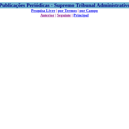
Publicações Periódicas - Supremo Tribunal Administrativ
Pesquisa Livre
|
por Termos
|
por Campo
Anterior
|
Seguinte
|
Principal