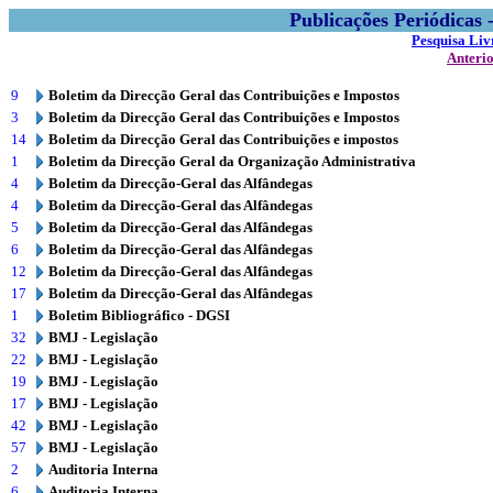
Publicações Periódicas
Pesquisa Liv
Anteri
9
Boletim da Direcção Geral das Contribuições e Impostos
3
Boletim da Direcção Geral das Contribuições e Impostos
14
Boletim da Direcção Geral das Contribuições e impostos
1
Boletim da Direcção Geral da Organização Administrativa
4
Boletim da Direcção-Geral das Alfândegas
4
Boletim da Direcção-Geral das Alfândegas
5
Boletim da Direcção-Geral das Alfândegas
6
Boletim da Direcção-Geral das Alfândegas
12
Boletim da Direcção-Geral das Alfândegas
17
Boletim da Direcção-Geral das Alfândegas
1
Boletim Bibliográfico - DGSI
32
BMJ - Legislação
22
BMJ - Legislação
19
BMJ - Legislação
17
BMJ - Legislação
42
BMJ - Legislação
57
BMJ - Legislação
2
Auditoria Interna
6
Auditoria Interna