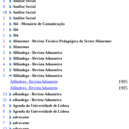
4
Análise Social
6
Análise Social
18
Análise Social
2
Análise Social
2
Alô - Mensário de Comunicação
1
Alô
1
Alô
2
Alimentar - Revista Técnico-Pedagógica do Sector Alimentar
1
Alimentar
2
Alfândega - Revista Aduaneira
2
Alfândega - Revista Aduaneira
4
Alfândega - Revista Aduaneira
2
Alfândega - Revista Aduaneira
2
Alfândega - Revista Aduaneira
Alfândega - Revista Aduaneira
1995
Alfândega - Revista Aduaneira
1995
13
alfandega - Revista Aduaneira
21
alfandega - Revista Aduaneira
9
Agenda da Universidade de Lisboa
6
Agenda da Universidade de Lisboa
1
advocatus
7
advocatus
12
advocatus