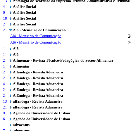
13
Antologia de Acórdãos do Supremo Tribunal Administrativo e Tribunal
4
Análise Social
6
Análise Social
18
Análise Social
2
Análise Social
2
Alô - Mensário de Comunicação
Alô - Mensário de Comunicação
2
Alô - Mensário de Comunicação
2
1
Alô
1
Alô
2
Alimentar - Revista Técnico-Pedagógica do Sector Alimentar
1
Alimentar
2
Alfândega - Revista Aduaneira
2
Alfândega - Revista Aduaneira
4
Alfândega - Revista Aduaneira
2
Alfândega - Revista Aduaneira
2
Alfândega - Revista Aduaneira
13
alfandega - Revista Aduaneira
21
alfandega - Revista Aduaneira
9
Agenda da Universidade de Lisboa
6
Agenda da Universidade de Lisboa
1
advocatus
7
advocatus