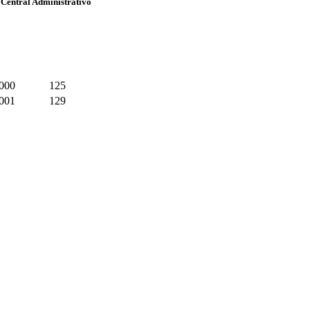
 Central Administrativo
000
125
001
129