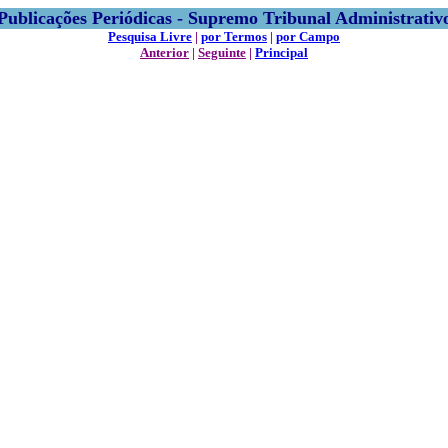
Publicações Periódicas - Supremo Tribunal Administrativ
Pesquisa Livre
|
por Termos
|
por Campo
Anterior
|
Seguinte
|
Principal