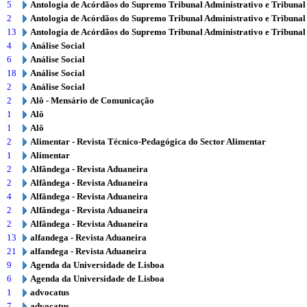
5
Antologia de Acórdãos do Supremo Tribunal Administrativo e Tribunal
2
Antologia de Acórdãos do Supremo Tribunal Administrativo e Tribunal
13
Antologia de Acórdãos do Supremo Tribunal Administrativo e Tribunal
4
Análise Social
6
Análise Social
18
Análise Social
2
Análise Social
2
Alô - Mensário de Comunicação
1
Alô
1
Alô
2
Alimentar - Revista Técnico-Pedagógica do Sector Alimentar
1
Alimentar
2
Alfândega - Revista Aduaneira
2
Alfândega - Revista Aduaneira
4
Alfândega - Revista Aduaneira
2
Alfândega - Revista Aduaneira
2
Alfândega - Revista Aduaneira
13
alfandega - Revista Aduaneira
21
alfandega - Revista Aduaneira
9
Agenda da Universidade de Lisboa
6
Agenda da Universidade de Lisboa
1
advocatus
7
advocatus