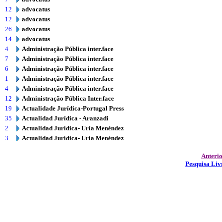
12
advocatus
12
advocatus
26
advocatus
14
advocatus
4
Administração Pública inter.face
7
Administração Pública inter.face
6
Administração Pública inter.face
1
Administração Pública inter.face
4
Administração Pública inter.face
12
Administração Pública Inter.face
19
Actualidade Jurídica-Portugal Press
35
Actualidad Jurídica - Aranzadi
2
Actualidad Jurídica- Uría Menéndez
3
Actualidad Jurídica- Uría Menéndez
Anteri
Pesquisa Liv