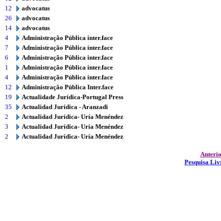
12
advocatus
26
advocatus
14
advocatus
4
Administração Pública inter.face
7
Administração Pública inter.face
6
Administração Pública inter.face
1
Administração Pública inter.face
4
Administração Pública inter.face
12
Administração Pública Inter.face
19
Actualidade Jurídica-Portugal Press
35
Actualidad Jurídica - Aranzadi
2
Actualidad Jurídica- Uría Menéndez
3
Actualidad Jurídica- Uría Menéndez
2
Actualidad Jurídica- Uría Menéndez
Anteri
Pesquisa Liv