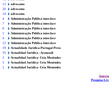
12
advocatus
26
advocatus
14
advocatus
4
Administração Pública inter.face
7
Administração Pública inter.face
6
Administração Pública inter.face
1
Administração Pública inter.face
4
Administração Pública inter.face
12
Administração Pública Inter.face
19
Actualidade Jurídica-Portugal Press
35
Actualidad Jurídica - Aranzadi
2
Actualidad Jurídica- Uría Menéndez
3
Actualidad Jurídica- Uría Menéndez
2
Actualidad Jurídica- Uría Menéndez
Anteri
Pesquisa Liv