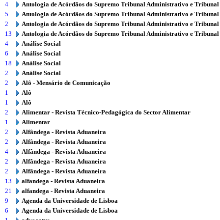
4
Antologia de Acórdãos do Supremo Tribunal Administrativo e Tribunal
5
Antologia de Acórdãos do Supremo Tribunal Administrativo e Tribunal
2
Antologia de Acórdãos do Supremo Tribunal Administrativo e Tribunal
13
Antologia de Acórdãos do Supremo Tribunal Administrativo e Tribunal
4
Análise Social
6
Análise Social
18
Análise Social
2
Análise Social
2
Alô - Mensário de Comunicação
1
Alô
1
Alô
2
Alimentar - Revista Técnico-Pedagógica do Sector Alimentar
1
Alimentar
2
Alfândega - Revista Aduaneira
2
Alfândega - Revista Aduaneira
4
Alfândega - Revista Aduaneira
2
Alfândega - Revista Aduaneira
2
Alfândega - Revista Aduaneira
13
alfandega - Revista Aduaneira
21
alfandega - Revista Aduaneira
9
Agenda da Universidade de Lisboa
6
Agenda da Universidade de Lisboa