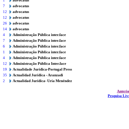
1
advocatus
7
advocatus
12
advocatus
12
advocatus
26
advocatus
14
advocatus
4
Administração Pública inter.face
7
Administração Pública inter.face
6
Administração Pública inter.face
1
Administração Pública inter.face
4
Administração Pública inter.face
12
Administração Pública Inter.face
19
Actualidade Jurídica-Portugal Press
35
Actualidad Jurídica - Aranzadi
2
Actualidad Jurídica- Uría Menéndez
Anteri
Pesquisa Liv