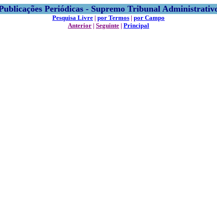
Publicações Periódicas - Supremo Tribunal Administrativ
Pesquisa Livre
|
por Termos
|
por Campo
Anterior
|
Seguinte
|
Principal