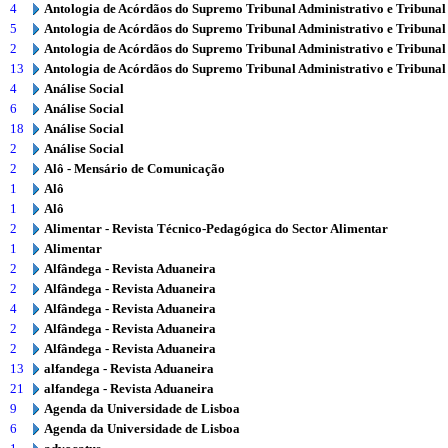
4
Antologia de Acórdãos do Supremo Tribunal Administrativo e Tribunal
5
Antologia de Acórdãos do Supremo Tribunal Administrativo e Tribunal
2
Antologia de Acórdãos do Supremo Tribunal Administrativo e Tribunal
13
Antologia de Acórdãos do Supremo Tribunal Administrativo e Tribunal
4
Análise Social
6
Análise Social
18
Análise Social
2
Análise Social
2
Alô - Mensário de Comunicação
1
Alô
1
Alô
2
Alimentar - Revista Técnico-Pedagógica do Sector Alimentar
1
Alimentar
2
Alfândega - Revista Aduaneira
2
Alfândega - Revista Aduaneira
4
Alfândega - Revista Aduaneira
2
Alfândega - Revista Aduaneira
2
Alfândega - Revista Aduaneira
13
alfandega - Revista Aduaneira
21
alfandega - Revista Aduaneira
9
Agenda da Universidade de Lisboa
6
Agenda da Universidade de Lisboa