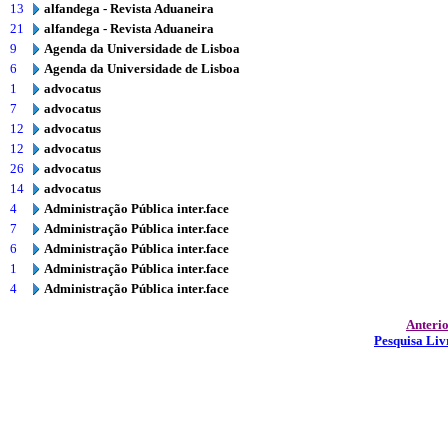
13
alfandega - Revista Aduaneira
21
alfandega - Revista Aduaneira
9
Agenda da Universidade de Lisboa
6
Agenda da Universidade de Lisboa
1
advocatus
7
advocatus
12
advocatus
12
advocatus
26
advocatus
14
advocatus
4
Administração Pública inter.face
7
Administração Pública inter.face
6
Administração Pública inter.face
1
Administração Pública inter.face
4
Administração Pública inter.face
Anteri
Pesquisa Liv