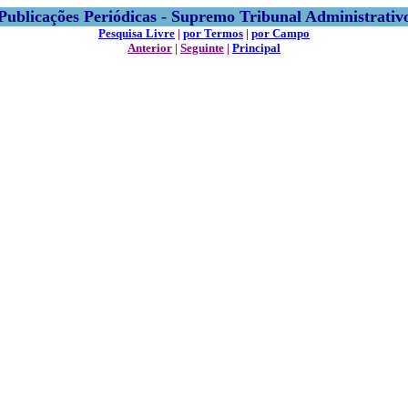
Publicações Periódicas - Supremo Tribunal Administrativ
Pesquisa Livre
|
por Termos
|
por Campo
Anterior
|
Seguinte
|
Principal