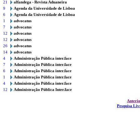
21
alfandega - Revista Aduaneira
9
Agenda da Universidade de Lisboa
6
Agenda da Universidade de Lisboa
1
advocatus
7
advocatus
12
advocatus
12
advocatus
26
advocatus
14
advocatus
4
Administração Pública inter.face
7
Administração Pública inter.face
6
Administração Pública inter.face
1
Administração Pública inter.face
4
Administração Pública inter.face
12
Administração Pública Inter.face
Anteri
Pesquisa Liv